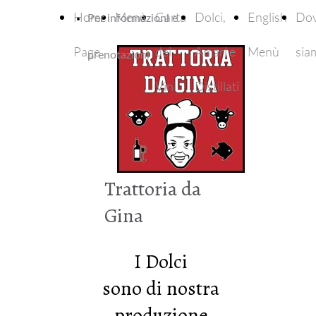
Home
Menù
Carta
Dolci,
English
Do
Per informazioni e
Page
dei
Amari e
Menù
sia
prenotazioni
Vini
Distillati
Trattoria da
Gina
I Dolci
sono di nostra
produzione